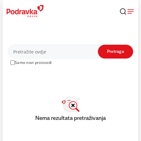
Skip
to
content
Proizvodi
Pretraga
Samo novi proizvodi
Nema rezultata pretraživanja