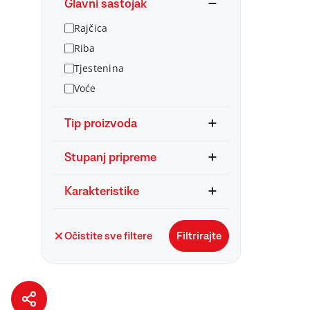
Glavni sastojak
Rajčica
Riba
Tjestenina
Voće
Tip proizvoda
Stupanj pripreme
Karakteristike
Očistite sve filtere
Filtrirajte