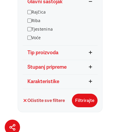
Glavni sastojak
Rajčica
Riba
Tjestenina
Voće
Tip proizvoda
Stupanj pripreme
Karakteristike
Očistite sve filtere
Filtrirajte