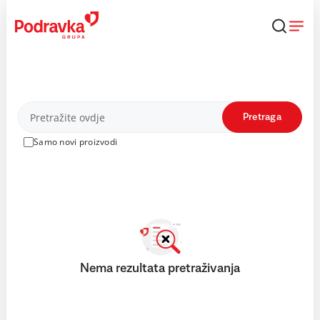
Skip
to
content
Proizvodi
Pretraga
Samo novi proizvodi
Nema rezultata pretraživanja