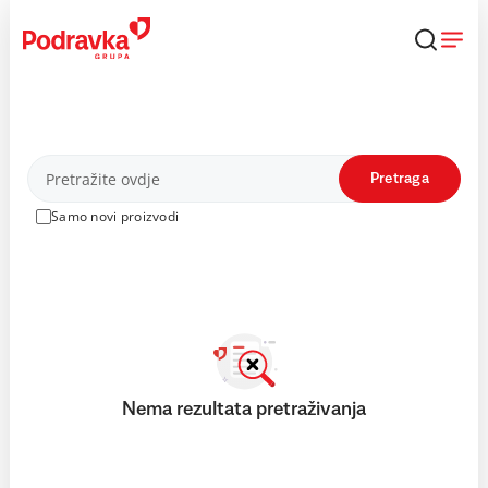
Skip
to
content
Proizvodi
Pretraga
Samo novi proizvodi
Nema rezultata pretraživanja