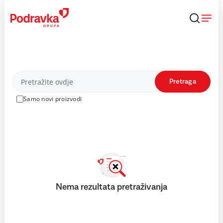
Skip
to
content
Proizvodi
Pretraga
Samo novi proizvodi
Nema rezultata pretraživanja