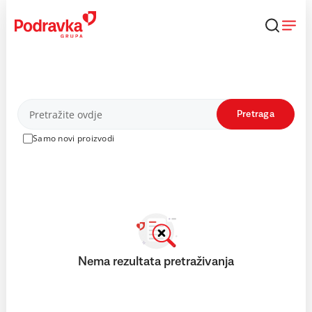
Skip
to
content
Proizvodi
Pretraga
Samo novi proizvodi
Nema rezultata pretraživanja