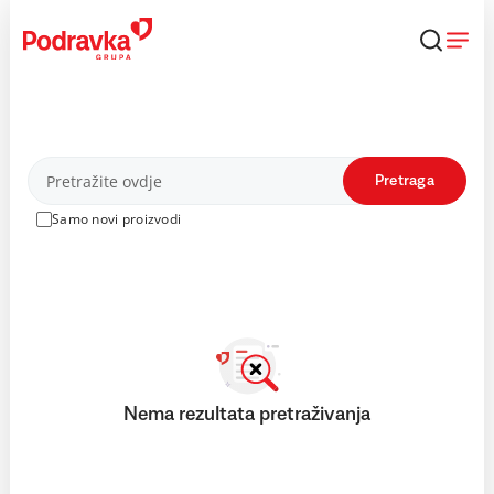
Skip
to
content
Proizvodi
Pretraga
Samo novi proizvodi
Nema rezultata pretraživanja