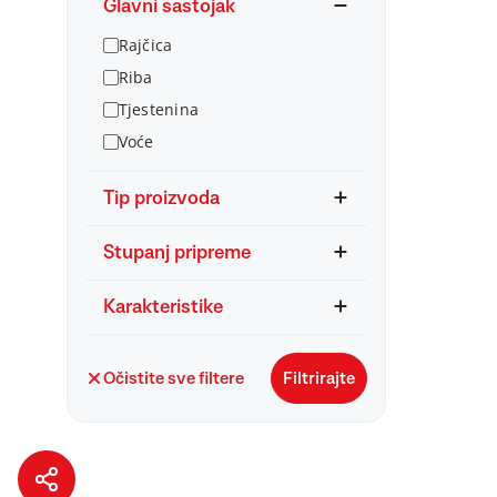
Glavni sastojak
Rajčica
Riba
Tjestenina
Voće
Tip proizvoda
Stupanj pripreme
Karakteristike
Očistite sve filtere
Filtrirajte