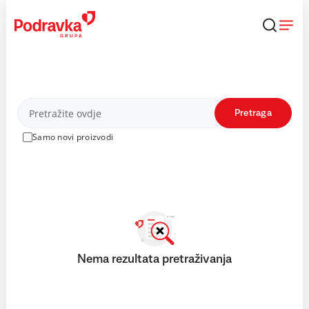
Skip
to
content
Proizvodi
Pretraga
Samo novi proizvodi
Nema rezultata pretraživanja