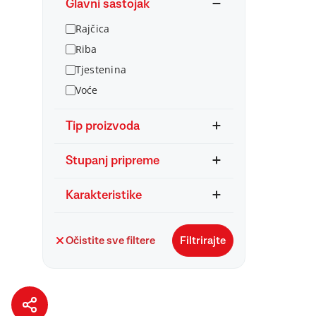
Glavni sastojak
Rajčica
Riba
Tjestenina
Voće
Tip proizvoda
Stupanj pripreme
Karakteristike
Očistite sve filtere
Filtrirajte