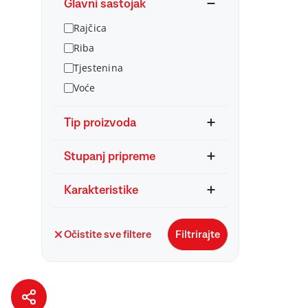
Glavni sastojak
Rajčica
Riba
Tjestenina
Voće
Tip proizvoda
Stupanj pripreme
Karakteristike
Očistite sve filtere
Filtrirajte