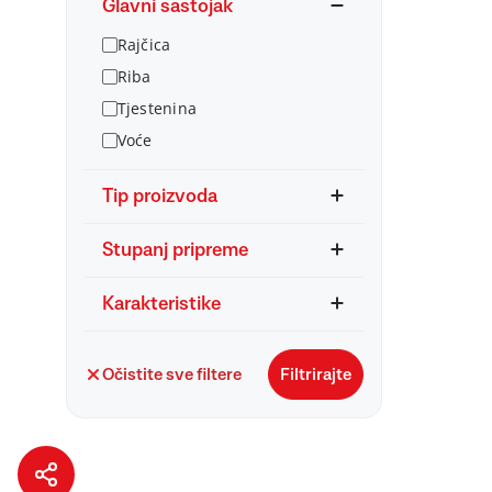
Glavni sastojak
Rajčica
Riba
Tjestenina
Voće
Tip proizvoda
Stupanj pripreme
Karakteristike
Očistite sve filtere
Filtrirajte