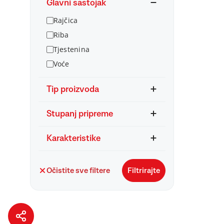
Glavni sastojak
Rajčica
Riba
Tjestenina
Voće
Tip proizvoda
Stupanj pripreme
Karakteristike
Očistite sve filtere
Filtrirajte