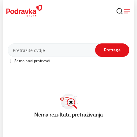
Skip
to
content
Proizvodi
Pretraga
Samo novi proizvodi
Nema rezultata pretraživanja