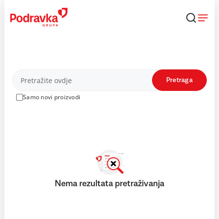
Skip
to
content
Proizvodi
Pretraga
Samo novi proizvodi
Nema rezultata pretraživanja