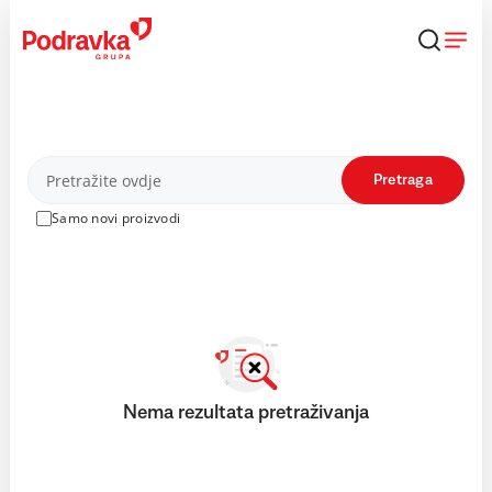
Skip
to
content
Proizvodi
Pretraga
Samo novi proizvodi
Nema rezultata pretraživanja