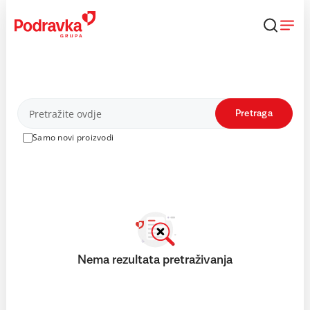
Skip
to
content
Proizvodi
Pretraga
Samo novi proizvodi
Nema rezultata pretraživanja