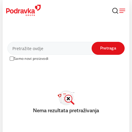
Skip
to
content
Proizvodi
Pretraga
Samo novi proizvodi
Nema rezultata pretraživanja