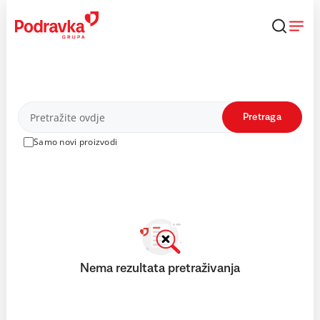
Skip
to
content
Proizvodi
Pretraga
Samo novi proizvodi
Nema rezultata pretraživanja