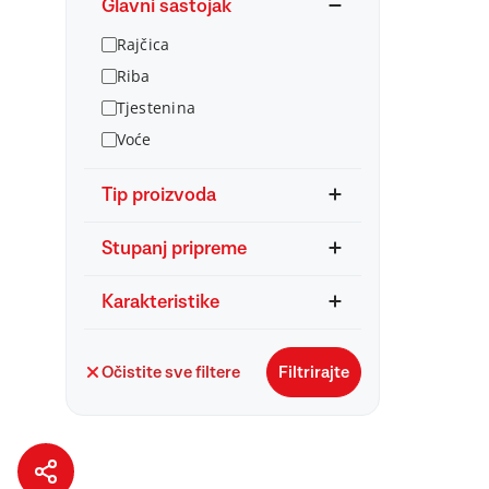
Glavni sastojak
Rajčica
Riba
Tjestenina
Voće
Tip proizvoda
Stupanj pripreme
Karakteristike
Očistite sve filtere
Filtrirajte