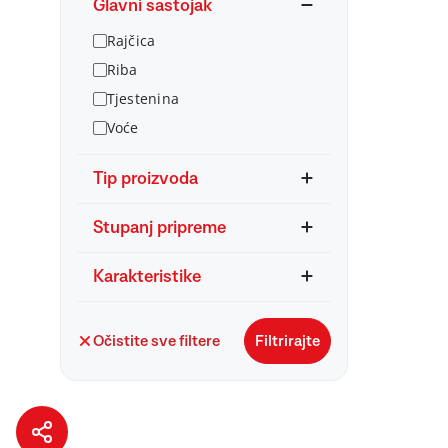
Glavni sastojak
Rajčica
Riba
Tjestenina
Voće
Tip proizvoda
Stupanj pripreme
Karakteristike
Očistite sve filtere
Filtrirajte