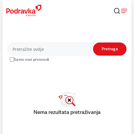
Skip
to
content
Proizvodi
Pretraga
Samo novi proizvodi
Nema rezultata pretraživanja