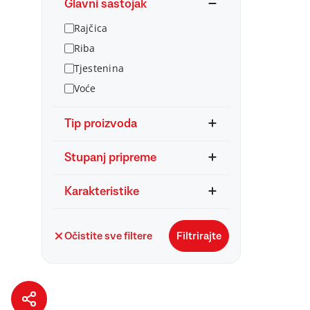
Glavni sastojak
Rajčica
Riba
Tjestenina
Voće
Tip proizvoda
Stupanj pripreme
Karakteristike
Očistite sve filtere
Filtrirajte