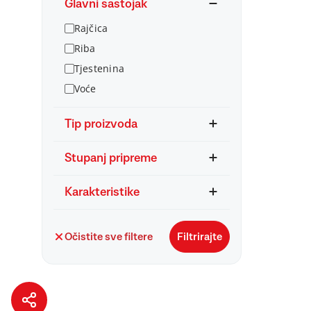
Glavni sastojak
Rajčica
Riba
Tjestenina
Voće
Tip proizvoda
Stupanj pripreme
Karakteristike
Očistite sve filtere
Filtrirajte