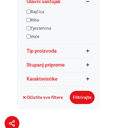
Glavni sastojak
Rajčica
Riba
Tjestenina
Voće
Tip proizvoda
Stupanj pripreme
Karakteristike
Očistite sve filtere
Filtrirajte