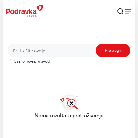
Skip
to
content
Proizvodi
Pretraga
Samo novi proizvodi
Nema rezultata pretraživanja