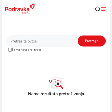
Skip
to
content
Proizvodi
Pretraga
Samo novi proizvodi
Nema rezultata pretraživanja