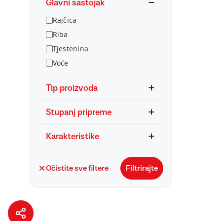
Glavni sastojak
Rajčica
Riba
Tjestenina
Voće
Tip proizvoda
Stupanj pripreme
Karakteristike
Očistite sve filtere
Filtrirajte