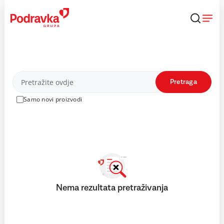
Skip
to
content
Proizvodi
Pretraga
Samo novi proizvodi
Nema rezultata pretraživanja