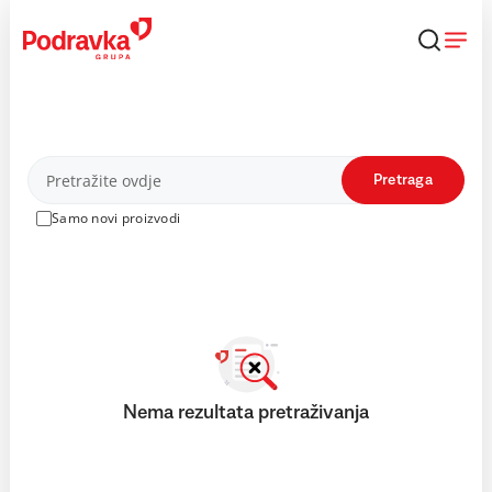
Skip
to
content
Proizvodi
Pretraga
Samo novi proizvodi
Nema rezultata pretraživanja