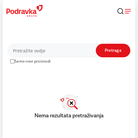
Skip
to
content
Proizvodi
Pretraga
Samo novi proizvodi
Nema rezultata pretraživanja