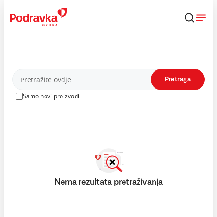
Skip
to
content
Proizvodi
Pretraga
Samo novi proizvodi
Nema rezultata pretraživanja