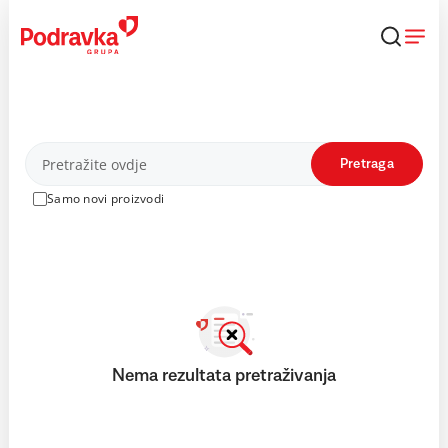
Skip
to
content
Proizvodi
Pretraga
Samo novi proizvodi
Nema rezultata pretraživanja