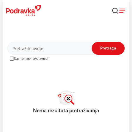
Skip
to
content
Proizvodi
Pretraga
Samo novi proizvodi
Nema rezultata pretraživanja