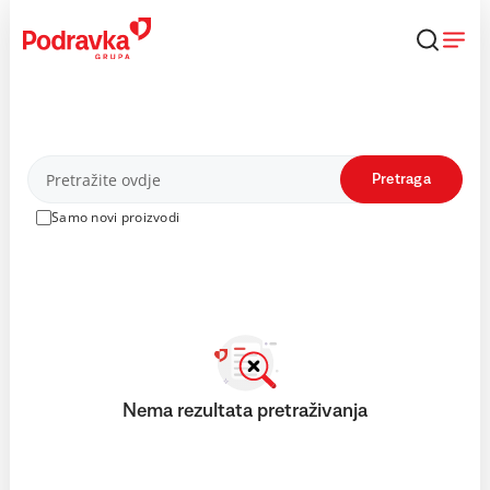
Skip
to
content
Proizvodi
Pretraga
Samo novi proizvodi
Nema rezultata pretraživanja