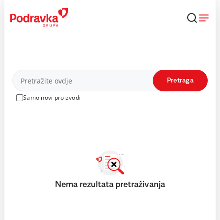
Skip
to
content
Proizvodi
Pretraga
Samo novi proizvodi
Nema rezultata pretraživanja