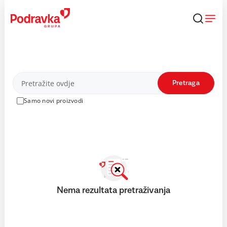
Skip
to
content
Proizvodi
Pretraga
Samo novi proizvodi
Nema rezultata pretraživanja