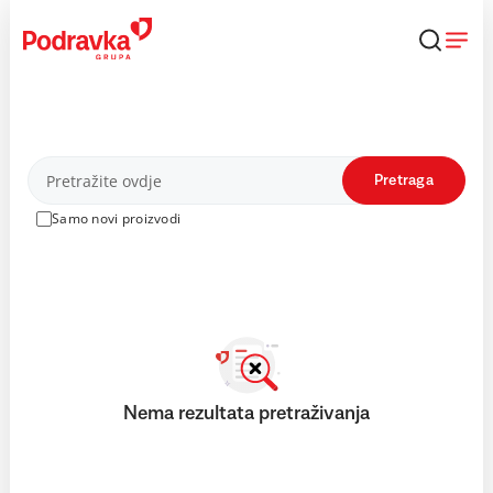
Skip
to
content
Proizvodi
Pretraga
Samo novi proizvodi
Nema rezultata pretraživanja