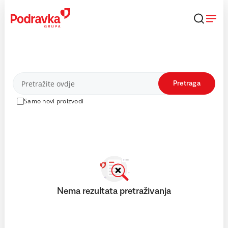
Skip
to
content
Proizvodi
Pretraga
Samo novi proizvodi
Nema rezultata pretraživanja