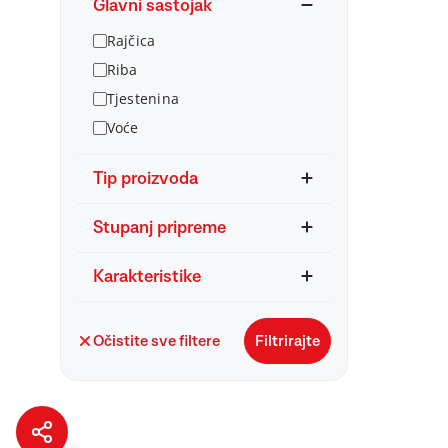
Glavni sastojak
Rajčica
Riba
Tjestenina
Voće
Tip proizvoda
Stupanj pripreme
Karakteristike
Očistite sve filtere
Filtrirajte