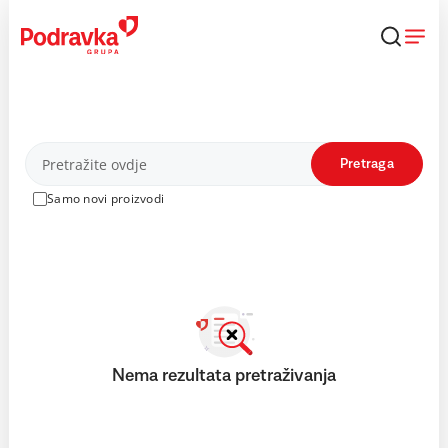
Skip
to
content
Proizvodi
Pretraga
Samo novi proizvodi
Nema rezultata pretraživanja