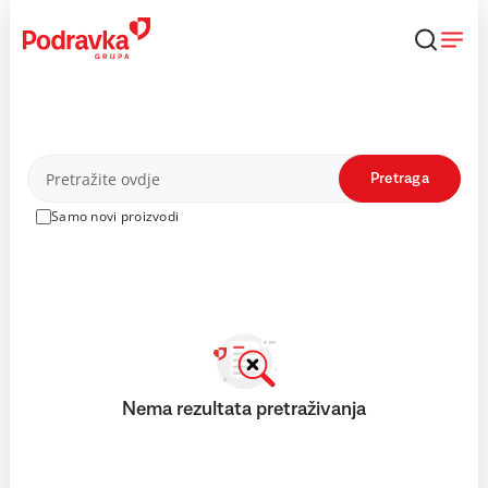
Skip
to
content
Proizvodi
Pretraga
Samo novi proizvodi
Nema rezultata pretraživanja