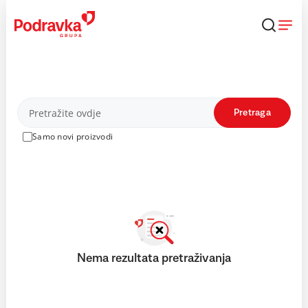
Skip
to
content
Proizvodi
Pretraga
Samo novi proizvodi
Nema rezultata pretraživanja