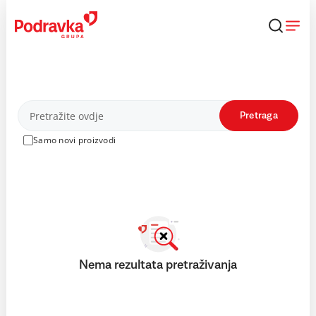
Skip
to
content
Proizvodi
Pretraga
Samo novi proizvodi
Nema rezultata pretraživanja