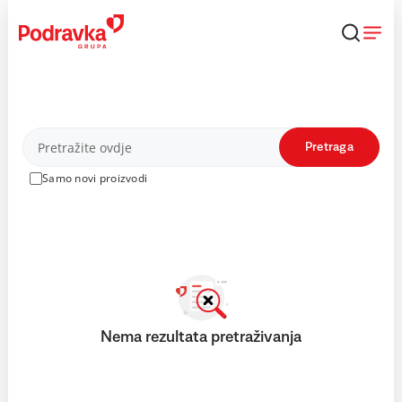
Skip
to
content
Proizvodi
Pretraga
Samo novi proizvodi
Nema rezultata pretraživanja