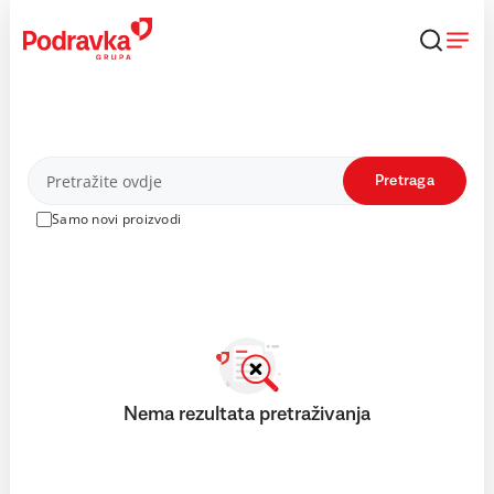
Skip
to
content
Proizvodi
Pretraga
Samo novi proizvodi
Nema rezultata pretraživanja