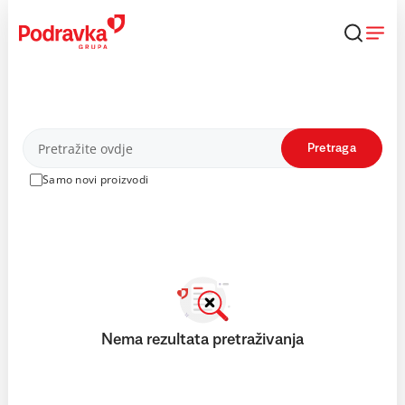
Skip
to
content
Proizvodi
Pretraga
Samo novi proizvodi
Nema rezultata pretraživanja