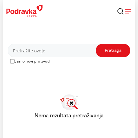
Skip
to
content
Proizvodi
Pretraga
Samo novi proizvodi
Nema rezultata pretraživanja