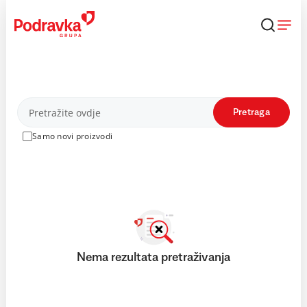
Skip
to
content
Proizvodi
Pretraga
Samo novi proizvodi
Nema rezultata pretraživanja